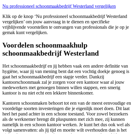
Nu professioneel schoonmaakbedrijf Westerland vergelijken
Klik op de knop ‘Nu professioneel schoonmaakbedrijf Westerland
vergelijken’ om jouw aanvraag in te dienen en specifieke
vrijblijvende voorstellen te ontvangen van professionals die je op je
gemak kunt vergelijken.
Voordelen schoonmaakhulp
schoonmaakbedrijf Westerland
Het schoonmaakbedrijf en jij hebben vaak een andere definitie van
hygiëne, waar jij van mening bent dat een vochtig doekje genoeg is
gaat het schoonmaakbedrijf een stapje verder. Dankzij
kantoorschoonmaak zal je zorgen voor een kantoor waar al jouw
medewerkers met genoegen binnen willen stappen, een smerig
kantoor is nu niet echt een lekkere binnenkomer.
Kantoren schoonmaken behoort tot een van de meest eenvoudige en
voordelige soorten investeringen die je eigenlijk moet doen. Dit laat
heel het pand achter in een schone toestand. Voor zowel bezoekers
als de werknemer brengt dit pluspunten met zich mee, zij kunnen
namelijk in een schoon kantoor werken. Je kunt het dus ook wel als
volgt samenvatten: als jij tijd en moeite wilt overhouden dan is het