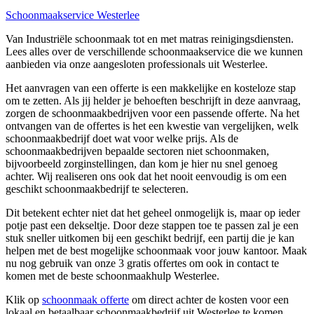
Schoonmaakservice Westerlee
Van Industriële schoonmaak tot en met matras reinigingsdiensten.
Lees alles over de verschillende schoonmaakservice die we kunnen
aanbieden via onze aangesloten professionals uit Westerlee.
Het aanvragen van een offerte is een makkelijke en kosteloze stap
om te zetten. Als jij helder je behoeften beschrijft in deze aanvraag,
zorgen de schoonmaakbedrijven voor een passende offerte. Na het
ontvangen van de offertes is het een kwestie van vergelijken, welk
schoonmaakbedrijf doet wat voor welke prijs. Als de
schoonmaakbedrijven bepaalde sectoren niet schoonmaken,
bijvoorbeeld zorginstellingen, dan kom je hier nu snel genoeg
achter. Wij realiseren ons ook dat het nooit eenvoudig is om een
geschikt schoonmaakbedrijf te selecteren.
Dit betekent echter niet dat het geheel onmogelijk is, maar op ieder
potje past een dekseltje. Door deze stappen toe te passen zal je een
stuk sneller uitkomen bij een geschikt bedrijf, een partij die je kan
helpen met de best mogelijke schoonmaak voor jouw kantoor. Maak
nu nog gebruik van onze 3 gratis offertes om ook in contact te
komen met de beste schoonmaakhulp Westerlee.
Klik op
schoonmaak offerte
om direct achter de kosten voor een
lokaal en betaalbaar schoonmaakbedrijf uit Westerlee te komen