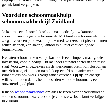
vrijblijvende voorstellen te ontvangen van professionals die je op je
gemak kunt vergelijken.
Voordelen schoonmaakhulp
schoonmaakbedrijf Zuidland
Je kan met een fatsoenlijk schoonmaakbedrijf jouw kantoor
voorzien van een grote schoonmaak. Met kantoorschoonmaak zal je
zorgen voor een pand waar al jouw medewerkers met plezier binnen
willen stappen, een smerig kantoor is nu niet echt een goede
binnenkomer.
Het laten schoonmaken van je kantoor is een simpele, maar goede
investering voor je bedrijf. Dit laat heel het pand achter in een frisse
staat. Voor zowel bezoekers als de werknemer brengt dit pluspunten
met zich mee, zij kunnen namelijk op een frisse manier werken. Je
kunt het dus ook wel als volgt samenvatten: als jij tijd en energie
wilt overhouden dan is het uitbesteden van de schoonmaak een
ontzettend goed plan.
Klik op
schoonmaakservice
om alles te lezen over de verschillende
soorten schoonmaakservices die je via onze website kunt verkrijgen
in Zuidland.