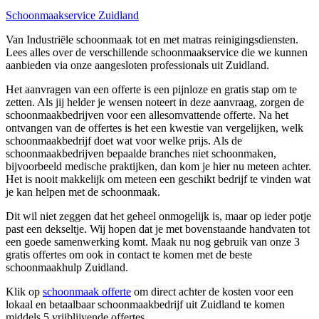
Schoonmaakservice Zuidland
Van Industriële schoonmaak tot en met matras reinigingsdiensten.
Lees alles over de verschillende schoonmaakservice die we kunnen
aanbieden via onze aangesloten professionals uit Zuidland.
Het aanvragen van een offerte is een pijnloze en gratis stap om te
zetten. Als jij helder je wensen noteert in deze aanvraag, zorgen de
schoonmaakbedrijven voor een allesomvattende offerte. Na het
ontvangen van de offertes is het een kwestie van vergelijken, welk
schoonmaakbedrijf doet wat voor welke prijs. Als de
schoonmaakbedrijven bepaalde branches niet schoonmaken,
bijvoorbeeld medische praktijken, dan kom je hier nu meteen achter.
Het is nooit makkelijk om meteen een geschikt bedrijf te vinden wat
je kan helpen met de schoonmaak.
Dit wil niet zeggen dat het geheel onmogelijk is, maar op ieder potje
past een dekseltje. Wij hopen dat je met bovenstaande handvaten tot
een goede samenwerking komt. Maak nu nog gebruik van onze 3
gratis offertes om ook in contact te komen met de beste
schoonmaakhulp Zuidland.
Klik op
schoonmaak offerte
om direct achter de kosten voor een
lokaal en betaalbaar schoonmaakbedrijf uit Zuidland te komen
middels 5 vrijblijvende offertes.