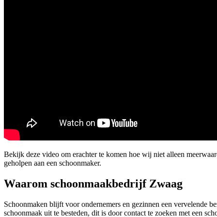
Bekijk deze video om erachter te komen hoe wij niet alleen meerwa
geholpen aan een schoonmaker.
Waarom schoonmaakbedrijf Zwaag
Schoonmaken blijft voor ondernemers en gezinnen een vervelende bezi
schoonmaak uit te besteden, dit is door contact te zoeken met een sch