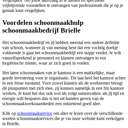
vergelijken’ om jouw aanvraag in te dienen en specifieke
vrijblijvende voorstellen te ontvangen van professionals die je op je
gemak kunt vergelijken.
Voordelen schoonmaakhulp
schoonmaakbedrijf Brielle
Het schoonmaakbedrijf en jij hebben meestal een andere definitie
van schoon, wanneer jij van mening bent dat een vochtig doekje
voldoende is gaat het schoonmaakbedrijf een stapje verder. Je wilt
vanzelfsprekend je personeel en klanten ontvangen in een
hygiënische ruimte, waar ze zich goed in voelen.
Het laten schoonmaken van je kantoor is een makkelijke, maar
goede investering voor je organisatie. Dit laat heel het kantoor achter
in een frisse toestand. Voor zowel klanten als de werknemer brengt
dit pluspunten met zich mee, zij kunnen namelijk in een fris kantoor
werken. Je kunt het dus ook wel als volgt samenvatten: als jij tijd en
energie wilt besparen dan is het uit handen geven van de
schoonmaakwerkzaamheden een ontzettend goed idee.
Klik op
schoonmaakservice
om alles te lezen over de verschillende
soorten schoonmaakservices die je via onze website kunt verkrijgen
in Brielle.