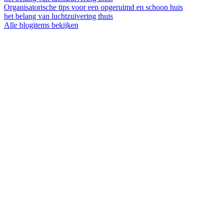
Organisatorische tips voor een opgeruimd en schoon huis
het belang van luchtzuivering thuis
Alle blogitems bekijken