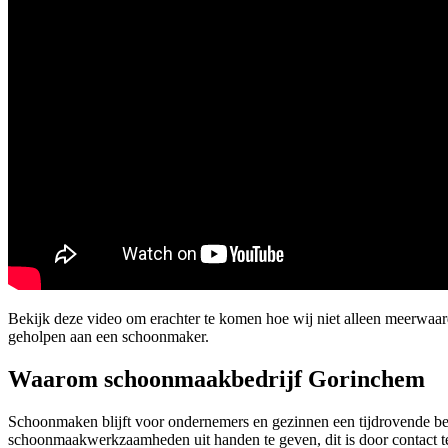
Bekijk deze video om erachter te komen hoe wij niet alleen meerwaa
geholpen aan een schoonmaker.
Waarom schoonmaakbedrijf Gorinchem
Schoonmaken blijft voor ondernemers en gezinnen een tijdrovende bezi
schoonmaakwerkzaamheden uit handen te geven, dit is door contact 