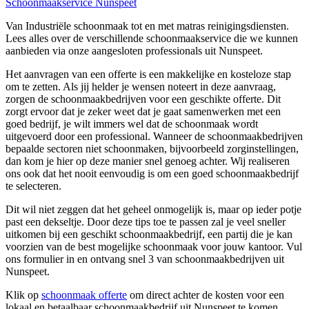
Schoonmaakservice Nunspeet
Van Industriële schoonmaak tot en met matras reinigingsdiensten.
Lees alles over de verschillende schoonmaakservice die we kunnen
aanbieden via onze aangesloten professionals uit Nunspeet.
Het aanvragen van een offerte is een makkelijke en kosteloze stap
om te zetten. Als jij helder je wensen noteert in deze aanvraag,
zorgen de schoonmaakbedrijven voor een geschikte offerte. Dit
zorgt ervoor dat je zeker weet dat je gaat samenwerken met een
goed bedrijf, je wilt immers wel dat de schoonmaak wordt
uitgevoerd door een professional. Wanneer de schoonmaakbedrijven
bepaalde sectoren niet schoonmaken, bijvoorbeeld zorginstellingen,
dan kom je hier op deze manier snel genoeg achter. Wij realiseren
ons ook dat het nooit eenvoudig is om een goed schoonmaakbedrijf
te selecteren.
Dit wil niet zeggen dat het geheel onmogelijk is, maar op ieder potje
past een dekseltje. Door deze tips toe te passen zal je veel sneller
uitkomen bij een geschikt schoonmaakbedrijf, een partij die je kan
voorzien van de best mogelijke schoonmaak voor jouw kantoor. Vul
ons formulier in en ontvang snel 3 van schoonmaakbedrijven uit
Nunspeet.
Klik op
schoonmaak offerte
om direct achter de kosten voor een
lokaal en betaalbaar schoonmaakbedrijf uit Nunspeet te komen