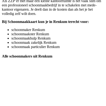
Als ZZP’er met maar een kleine kantoorruimte is het vaak slim om
een professioneel schoonmaakbedrijf in te schakelen met mede-
kantoor eigenaren. Je deelt dan in de kosten dan als het je het
volledig zelf wilt doen.
Bij Schoonmaakkaart kun je in Renkum terecht voor:
schoonmaker Renkum
schoonmaakster Renkum
schoonmaakhulp Renkum
schoonmaak zakelijk Renkum
schoonmaak particulier Renkum
Alle schoonmakers uit Renkum