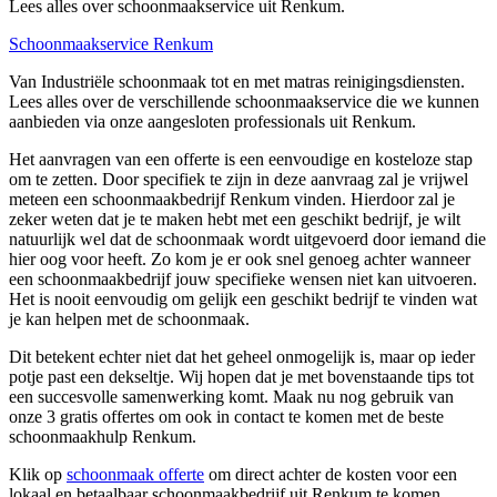
Lees alles over schoonmaakservice uit Renkum.
Schoonmaakservice Renkum
Van Industriële schoonmaak tot en met matras reinigingsdiensten.
Lees alles over de verschillende schoonmaakservice die we kunnen
aanbieden via onze aangesloten professionals uit Renkum.
Het aanvragen van een offerte is een eenvoudige en kosteloze stap
om te zetten. Door specifiek te zijn in deze aanvraag zal je vrijwel
meteen een schoonmaakbedrijf Renkum vinden. Hierdoor zal je
zeker weten dat je te maken hebt met een geschikt bedrijf, je wilt
natuurlijk wel dat de schoonmaak wordt uitgevoerd door iemand die
hier oog voor heeft. Zo kom je er ook snel genoeg achter wanneer
een schoonmaakbedrijf jouw specifieke wensen niet kan uitvoeren.
Het is nooit eenvoudig om gelijk een geschikt bedrijf te vinden wat
je kan helpen met de schoonmaak.
Dit betekent echter niet dat het geheel onmogelijk is, maar op ieder
potje past een dekseltje. Wij hopen dat je met bovenstaande tips tot
een succesvolle samenwerking komt. Maak nu nog gebruik van
onze 3 gratis offertes om ook in contact te komen met de beste
schoonmaakhulp Renkum.
Klik op
schoonmaak offerte
om direct achter de kosten voor een
lokaal en betaalbaar schoonmaakbedrijf uit Renkum te komen