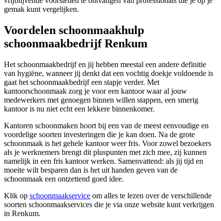
vrijblijvende voorstellen te ontvangen van professionals die je op je
gemak kunt vergelijken.
Voordelen schoonmaakhulp
schoonmaakbedrijf Renkum
Het schoonmaakbedrijf en jij hebben meestal een andere definitie
van hygiëne, wanneer jij denkt dat een vochtig doekje voldoende is
gaat het schoonmaakbedrijf een stapje verder. Met
kantoorschoonmaak zorg je voor een kantoor waar al jouw
medewerkers met genoegen binnen willen stappen, een smerig
kantoor is nu niet echt een lekkere binnenkomer.
Kantoren schoonmaken hoort bij een van de meest eenvoudige en
voordelige soorten investeringen die je kan doen. Na de grote
schoonmaak is het gehele kantoor weer fris. Voor zowel bezoekers
als je werknemers brengt dit pluspunten met zich mee, zij kunnen
namelijk in een fris kantoor werken. Samenvattend: als jij tijd en
moeite wilt besparen dan is het uit handen geven van de
schoonmaak een ontzettend goed idee.
Klik op
schoonmaakservice
om alles te lezen over de verschillende
soorten schoonmaakservices die je via onze website kunt verkrijgen
in Renkum.