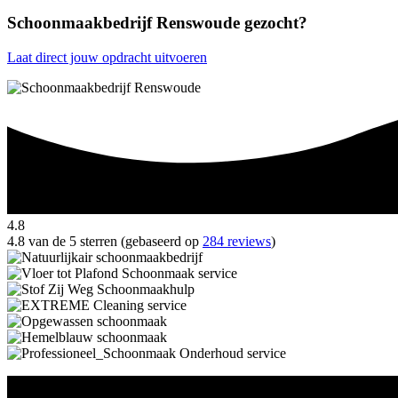
Schoonmaakbedrijf Renswoude gezocht?
Laat direct jouw opdracht uitvoeren
4.8
4.8 van de 5 sterren (gebaseerd op
284 reviews
)