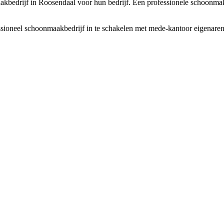
kbedrijf in Roosendaal voor hun bedrijf. Een professionele schoonmaker 
ioneel schoonmaakbedrijf in te schakelen met mede-kantoor eigenaren. Je