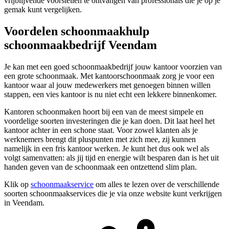
vrijblijvende voorstellen te ontvangen van professionals die je op je
gemak kunt vergelijken.
Voordelen schoonmaakhulp
schoonmaakbedrijf Veendam
Je kan met een goed schoonmaakbedrijf jouw kantoor voorzien van
een grote schoonmaak. Met kantoorschoonmaak zorg je voor een
kantoor waar al jouw medewerkers met genoegen binnen willen
stappen, een vies kantoor is nu niet echt een lekkere binnenkomer.
Kantoren schoonmaken hoort bij een van de meest simpele en
voordelige soorten investeringen die je kan doen. Dit laat heel het
kantoor achter in een schone staat. Voor zowel klanten als je
werknemers brengt dit pluspunten met zich mee, zij kunnen
namelijk in een fris kantoor werken. Je kunt het dus ook wel als
volgt samenvatten: als jij tijd en energie wilt besparen dan is het uit
handen geven van de schoonmaak een ontzettend slim plan.
Klik op
schoonmaakservice
om alles te lezen over de verschillende
soorten schoonmaakservices die je via onze website kunt verkrijgen
in Veendam.