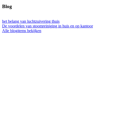
Blog
het belang van luchtzuivering thuis
De voordelen van stoomreiniging in huis en op kantoor
Alle blogitems bekijken