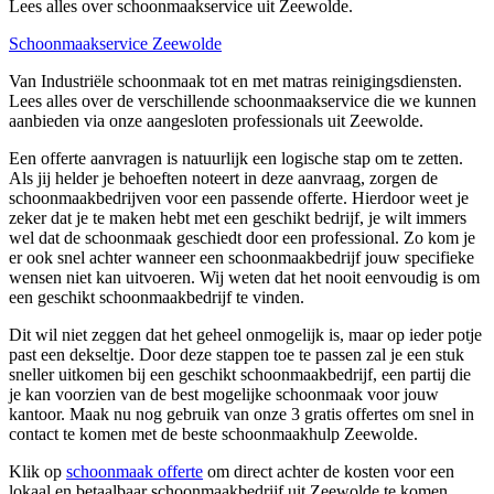
Lees alles over schoonmaakservice uit Zeewolde.
Schoonmaakservice Zeewolde
Van Industriële schoonmaak tot en met matras reinigingsdiensten.
Lees alles over de verschillende schoonmaakservice die we kunnen
aanbieden via onze aangesloten professionals uit Zeewolde.
Een offerte aanvragen is natuurlijk een logische stap om te zetten.
Als jij helder je behoeften noteert in deze aanvraag, zorgen de
schoonmaakbedrijven voor een passende offerte. Hierdoor weet je
zeker dat je te maken hebt met een geschikt bedrijf, je wilt immers
wel dat de schoonmaak geschiedt door een professional. Zo kom je
er ook snel achter wanneer een schoonmaakbedrijf jouw specifieke
wensen niet kan uitvoeren. Wij weten dat het nooit eenvoudig is om
een geschikt schoonmaakbedrijf te vinden.
Dit wil niet zeggen dat het geheel onmogelijk is, maar op ieder potje
past een dekseltje. Door deze stappen toe te passen zal je een stuk
sneller uitkomen bij een geschikt schoonmaakbedrijf, een partij die
je kan voorzien van de best mogelijke schoonmaak voor jouw
kantoor. Maak nu nog gebruik van onze 3 gratis offertes om snel in
contact te komen met de beste schoonmaakhulp Zeewolde.
Klik op
schoonmaak offerte
om direct achter de kosten voor een
lokaal en betaalbaar schoonmaakbedrijf uit Zeewolde te komen