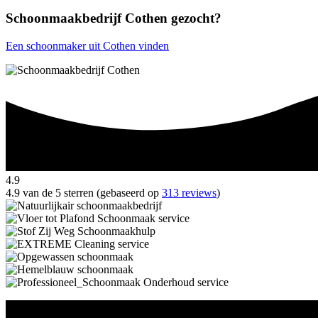
Schoonmaakbedrijf Cothen gezocht?
Een schoonmaker uit Cothen vinden
4.9
4.9 van de 5 sterren (gebaseerd op
313 reviews
)