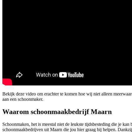
Bekijk deze video om erachter te komen hoe wij niet alleen meerwaar
aan een schoonmaker.
Waarom schoonmaakbedrijf Maarn
Schoonmaken, het is meestal niet de leukste tijdsbesteding die je ka
schoonmaakbedrijven uit Maarn die jou hier graag bij helpen. Dankzij