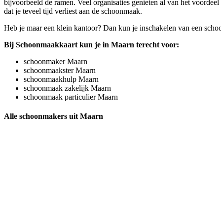
bijvoorbeeld de ramen. Veel organisaties genieten al van het voordee
dat je teveel tijd verliest aan de schoonmaak.
Heb je maar een klein kantoor? Dan kun je inschakelen van een schoon
Bij Schoonmaakkaart kun je in Maarn terecht voor:
schoonmaker Maarn
schoonmaakster Maarn
schoonmaakhulp Maarn
schoonmaak zakelijk Maarn
schoonmaak particulier Maarn
Alle schoonmakers uit Maarn