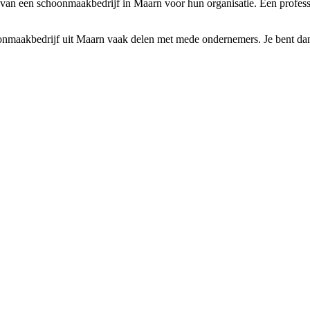
l van een schoonmaakbedrijf in Maarn voor hun organisatie. Een profess
maakbedrijf uit Maarn vaak delen met mede ondernemers. Je bent dan ne