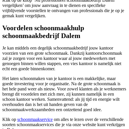
Klik op de knop ‘Nu professioneel schoonmaakbedrijf Dalem
vergelijken’ om jouw aanvraag in te dienen en specifieke
vrijblijvende voorstellen te ontvangen van professionals die je op je
gemak kunt vergelijken.
Voordelen schoonmaakhulp
schoonmaakbedrijf Dalem
Je kan middels een degelijk schoonmaakbedrijf jouw kantoor
voorzien van een grote schoonmaak. Dankzij kantoorschoonmaak
zal je zorgen voor een kantoor waar al jouw medewerkers met
genoegen binnen willen stappen, een vies kantoor is namelijk niet
echt een goede binnenkomer.
Het laten schoonmaken van je kantoor is een makkelijke, maar
goede investering voor je organisatie. Na de grote schoonmaak is
het hele pand weer als nieuw. Voor zowel klanten als je werknemers
brengt dit voordelen met zich mee, zij kunnen namelijk in een
schoon kantoor werken. Samenvattend: als jij tijd en energie wilt
overhouden dan is het uit handen geven van de
schoonmaakwerkzaamheden een ontzettend goed idee.
Klik op
schoonmaakservice
om alles te lezen over de verschillende
soorten schoonmaakservices die je via onze website kunt verkrijgen