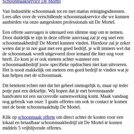
Schoonmaakservice De Mortel
Van Industriële schoonmaak tot en met matras reinigingsdiensten.
Lees alles over de verschillende schoonmaakservice die we kunnen
aanbieden via onze aangesloten professionals uit De Mortel.
Een offerte aanvragen is uiteraard een slimme stap om te nemen.
Door duidelijk te zijn in deze offerte aanvraag zal je erg snel een
schoonmaakbedrijf De Mortel kunnen vinden. Hierdoor zal je zeker
weten dat je in zee gaat met een goed bedrijf, je wilt immers wel dat
de schoonmaak wordt uitgevoerd door iemand die hier oog voor
heeft. Zo kom je er ook meteen achter wanneer een
schoonmaakbedrijf jouw specifieke opdrachten niet kan uitvoeren.
Het is nooit makkelijk om meteen een goed bedrijf te vinden wat je
kan helpen met de schoonmaak.
Dit betekent echter niet dat het geheel onmogelijk is, maar op ieder
potje past een dekseltje. Wij hopen dat je met bovenstaande
handvaten tot een succesvolle samenwerking komt. Maak vandaag
nog gebruik van onze 3 gratis offertes om ook in contact te komen
met de beste schoonmaakhulp De Mortel.
Klik op
schoonmaak offerte
om direct achter de kosten voor een
lokaal en betaalbaar schoonmaakbedrijf uit De Mortel te komen
middels 5 vrijblijvende offertes.