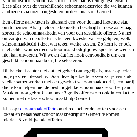
Van Industriële schoonmaak tot en met matras reinigingsdiensten.
Lees alles over de verschillende schoonmaakservice die we kunnen
aanbieden via onze aangesloten professionals uit Gemert.
Een offerte aanvragen is uiteraard een voor de hand liggende stap
om te nemen. Als jij helder je behoeften beschrijft in deze aanvraag,
zorgen de schoonmaakbedrijven voor een geschikte offerte. Na het
ontvangen van de offertes is het een kwestie van vergelijken, welk
schoonmaakbedrijf doet wat tegen welke kosten. Zo kom je er ook
snel achter wanneer een schoonmaakbedrijf jouw specifieke wensen
niet kan uitvoeren. Wij weten dat het nooit eenvoudig is om een
geschikt schoonmaakbedrijf te selecteren.
Dit betekent echter niet dat het geheel onmogelijk is, maar op ieder
potje past een dekseltje. Door deze tips toe te passen zal je een stuk
sneller samenwerken met een geschikt schoonmaakbedrijf, een partij
die je kan helpen met de best mogelijke schoonmaak voor het pand.
Maak nu nog gebruik van onze 3 gratis offertes om ook in contact te
komen met de beste schoonmaakhulp Gemert.
Klik op
schoonmaak offerte
om direct achter de kosten voor een
lokaal en betaalbaar schoonmaakbedrijf uit Gemert te komen
middels 5 vrijblijvende offertes.