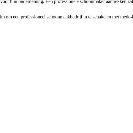
or hun onderneming. Een professionele schoonmaker aantrekken zal pas e
lim om een professioneel schoonmaakbedrijf in te schakelen met mede-ka