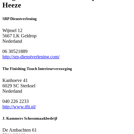
Heeze
SRP Dienstverlening
Wijnsel 12
5667 LK Geldrop
Nederland
06 30521889
http://srp-dienstverlening.com/
The Finishing Touch Interieurverzorging
Kanhoeve 41
6029 SC Sterksel
Nederland
040 226 2233
http://www.tfti.nl/
J. Kammers Schoonmaakbedrijf
De Ambachten 61