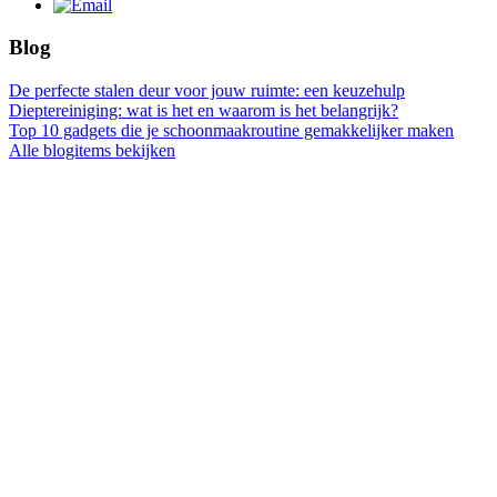
Blog
De perfecte stalen deur voor jouw ruimte: een keuzehulp
Dieptereiniging: wat is het en waarom is het belangrijk?
Top 10 gadgets die je schoonmaakroutine gemakkelijker maken
Alle blogitems bekijken