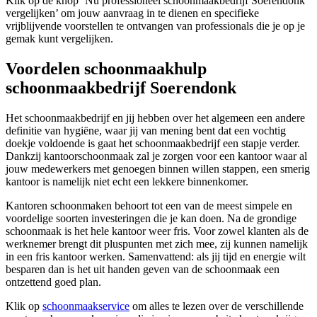
Klik op de knop ‘Nu professioneel schoonmaakbedrijf Soerendonk
vergelijken’ om jouw aanvraag in te dienen en specifieke
vrijblijvende voorstellen te ontvangen van professionals die je op je
gemak kunt vergelijken.
Voordelen schoonmaakhulp
schoonmaakbedrijf Soerendonk
Het schoonmaakbedrijf en jij hebben over het algemeen een andere
definitie van hygiëne, waar jij van mening bent dat een vochtig
doekje voldoende is gaat het schoonmaakbedrijf een stapje verder.
Dankzij kantoorschoonmaak zal je zorgen voor een kantoor waar al
jouw medewerkers met genoegen binnen willen stappen, een smerig
kantoor is namelijk niet echt een lekkere binnenkomer.
Kantoren schoonmaken behoort tot een van de meest simpele en
voordelige soorten investeringen die je kan doen. Na de grondige
schoonmaak is het hele kantoor weer fris. Voor zowel klanten als de
werknemer brengt dit pluspunten met zich mee, zij kunnen namelijk
in een fris kantoor werken. Samenvattend: als jij tijd en energie wilt
besparen dan is het uit handen geven van de schoonmaak een
ontzettend goed plan.
Klik op
schoonmaakservice
om alles te lezen over de verschillende