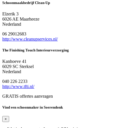
Schoonmaakbedrijf Clean-Up
Elzerik 3
6026 AE Maarheeze
Nederland
06 29012683
http://www.cleanupservices.nl/
The Finishing Touch Interieurverzorging
Kanhoeve 41
6029 SC Sterksel
Nederland
040 226 2233
http://www.tfti.nl/
GRATIS offertes aanvragen
Vind een schoonmaker in Soerendonk
×