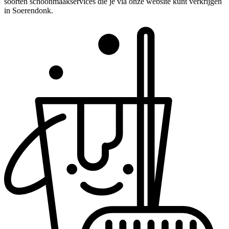
soorten schoonmaakservices die je via onze website kunt verkrijgen
in Soerendonk.