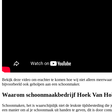
Bekijk deze video om erachter te komen hoe wij niet alleen meerwaa
bijvoorbeeld ook geholpen aan een schoonmaker.
Waarom schoonmaakbedrijf Hoek Van Ho
Schoonmaken, het is waarschijnlijk niet de leukste tijdsbesteding die
een manier om al je schoonmaak uit handen te geven, dit is door con