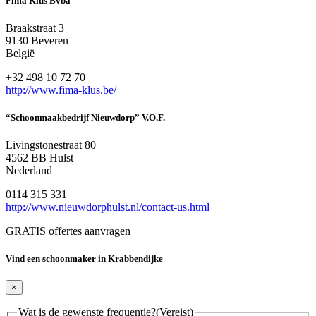
Fima Klus Bvba
Braakstraat 3
9130 Beveren
België
+32 498 10 72 70
http://www.fima-klus.be/
“Schoonmaakbedrijf Nieuwdorp” V.O.F.
Livingstonestraat 80
4562 BB Hulst
Nederland
0114 315 331
http://www.nieuwdorphulst.nl/contact-us.html
GRATIS offertes aanvragen
Vind een schoonmaker in Krabbendijke
×
Wat is de gewenste frequentie?
(Vereist)