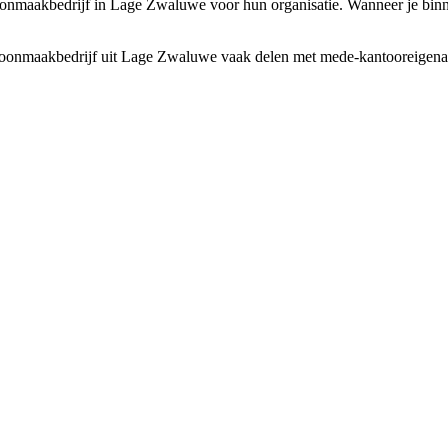
hoonmaakbedrijf in Lage Zwaluwe voor hun organisatie. Wanneer je binn
oonmaakbedrijf uit Lage Zwaluwe vaak delen met mede-kantooreigenaren. 