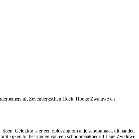
j ondernemers uit Zevenbergschen Hoek, Hooge Zwaluwe en
n doen. Gelukkig is er een oplossing om al je schoonmaak uit handen
 komt kijken bij het vinden van een schoonmaakbedrijf Lage Zwaluwe