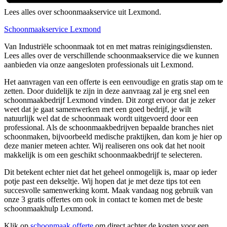
Lees alles over schoonmaakservice uit Lexmond.
Schoonmaakservice Lexmond
Van Industriële schoonmaak tot en met matras reinigingsdiensten.
Lees alles over de verschillende schoonmaakservice die we kunnen
aanbieden via onze aangesloten professionals uit Lexmond.
Het aanvragen van een offerte is een eenvoudige en gratis stap om te
zetten. Door duidelijk te zijn in deze aanvraag zal je erg snel een
schoonmaakbedrijf Lexmond vinden. Dit zorgt ervoor dat je zeker
weet dat je gaat samenwerken met een goed bedrijf, je wilt
natuurlijk wel dat de schoonmaak wordt uitgevoerd door een
professional. Als de schoonmaakbedrijven bepaalde branches niet
schoonmaken, bijvoorbeeld medische praktijken, dan kom je hier op
deze manier meteen achter. Wij realiseren ons ook dat het nooit
makkelijk is om een geschikt schoonmaakbedrijf te selecteren.
Dit betekent echter niet dat het geheel onmogelijk is, maar op ieder
potje past een dekseltje. Wij hopen dat je met deze tips tot een
succesvolle samenwerking komt. Maak vandaag nog gebruik van
onze 3 gratis offertes om ook in contact te komen met de beste
schoonmaakhulp Lexmond.
Klik op
schoonmaak offerte
om direct achter de kosten voor een