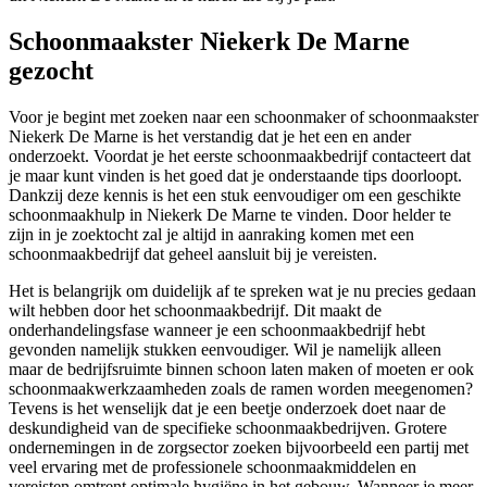
Schoonmaakster Niekerk De Marne
gezocht
Voor je begint met zoeken naar een schoonmaker of schoonmaakster
Niekerk De Marne is het verstandig dat je het een en ander
onderzoekt. Voordat je het eerste schoonmaakbedrijf contacteert dat
je maar kunt vinden is het goed dat je onderstaande tips doorloopt.
Dankzij deze kennis is het een stuk eenvoudiger om een geschikte
schoonmaakhulp in Niekerk De Marne te vinden. Door helder te
zijn in je zoektocht zal je altijd in aanraking komen met een
schoonmaakbedrijf dat geheel aansluit bij je vereisten.
Het is belangrijk om duidelijk af te spreken wat je nu precies gedaan
wilt hebben door het schoonmaakbedrijf. Dit maakt de
onderhandelingsfase wanneer je een schoonmaakbedrijf hebt
gevonden namelijk stukken eenvoudiger. Wil je namelijk alleen
maar de bedrijfsruimte binnen schoon laten maken of moeten er ook
schoonmaakwerkzaamheden zoals de ramen worden meegenomen?
Tevens is het wenselijk dat je een beetje onderzoek doet naar de
deskundigheid van de specifieke schoonmaakbedrijven. Grotere
ondernemingen in de zorgsector zoeken bijvoorbeeld een partij met
veel ervaring met de professionele schoonmaakmiddelen en
vereisten omtrent optimale hygiëne in het gebouw. Wanneer je meer