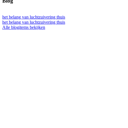
Blog
het belang van luchtzuivering thuis
het belang van luchtzuivering thuis
Alle blogitems bekijken