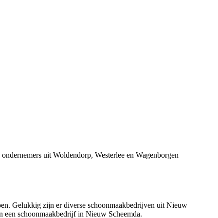
ij ondernemers uit Woldendorp, Westerlee en Wagenborgen
oen. Gelukkig zijn er diverse schoonmaakbedrijven uit Nieuw
 van een schoonmaakbedrijf in Nieuw Scheemda.