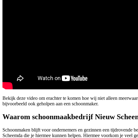
Bekijk deze video om erachter te komen hoe wij niet alleen meerwa
bijvoorbeeld ook geholpen aan een schoonmaker.
Waarom schoonmaakbedrijf Nieuw Schee
Schoonmaken blijft voor ondernemers en gezinnen een tijdrovende bez
Scheemda die je hiermee kunnen helpen. Hiermee voorkom je veel gedo