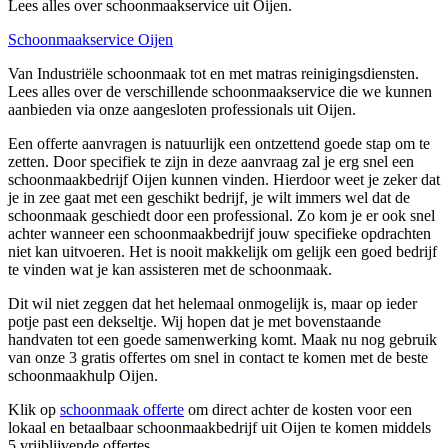
Lees alles over schoonmaakservice uit Oijen.
Schoonmaakservice Oijen
Van Industriële schoonmaak tot en met matras reinigingsdiensten.
Lees alles over de verschillende schoonmaakservice die we kunnen
aanbieden via onze aangesloten professionals uit Oijen.
Een offerte aanvragen is natuurlijk een ontzettend goede stap om te
zetten. Door specifiek te zijn in deze aanvraag zal je erg snel een
schoonmaakbedrijf Oijen kunnen vinden. Hierdoor weet je zeker dat
je in zee gaat met een geschikt bedrijf, je wilt immers wel dat de
schoonmaak geschiedt door een professional. Zo kom je er ook snel
achter wanneer een schoonmaakbedrijf jouw specifieke opdrachten
niet kan uitvoeren. Het is nooit makkelijk om gelijk een goed bedrijf
te vinden wat je kan assisteren met de schoonmaak.
Dit wil niet zeggen dat het helemaal onmogelijk is, maar op ieder
potje past een dekseltje. Wij hopen dat je met bovenstaande
handvaten tot een goede samenwerking komt. Maak nu nog gebruik
van onze 3 gratis offertes om snel in contact te komen met de beste
schoonmaakhulp Oijen.
Klik op
schoonmaak offerte
om direct achter de kosten voor een
lokaal en betaalbaar schoonmaakbedrijf uit Oijen te komen middels
5 vrijblijvende offertes.