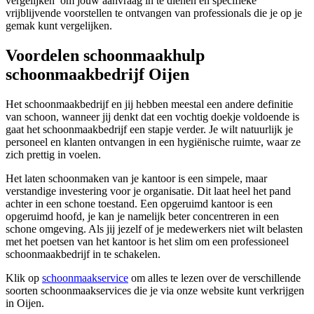
vergelijken’ om jouw aanvraag in te dienen en specifieke
vrijblijvende voorstellen te ontvangen van professionals die je op je
gemak kunt vergelijken.
Voordelen schoonmaakhulp
schoonmaakbedrijf Oijen
Het schoonmaakbedrijf en jij hebben meestal een andere definitie
van schoon, wanneer jij denkt dat een vochtig doekje voldoende is
gaat het schoonmaakbedrijf een stapje verder. Je wilt natuurlijk je
personeel en klanten ontvangen in een hygiënische ruimte, waar ze
zich prettig in voelen.
Het laten schoonmaken van je kantoor is een simpele, maar
verstandige investering voor je organisatie. Dit laat heel het pand
achter in een schone toestand. Een opgeruimd kantoor is een
opgeruimd hoofd, je kan je namelijk beter concentreren in een
schone omgeving. Als jij jezelf of je medewerkers niet wilt belasten
met het poetsen van het kantoor is het slim om een professioneel
schoonmaakbedrijf in te schakelen.
Klik op
schoonmaakservice
om alles te lezen over de verschillende
soorten schoonmaakservices die je via onze website kunt verkrijgen
in Oijen.