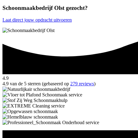
Schoonmaakbedrijf Olst gezocht?
Laat direct jouw opdracht uitvoeren
4.9
4.9 van de 5 sterren (gebaseerd op
279 reviews
)