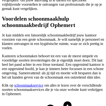
vergelijken’ om jouw aanvraag in te dienen en specifieke
vrijblijvende voorstellen te ontvangen van professionals die je op je
gemak kunt vergelijken.
Voordelen schoonmaakhulp
schoonmaakbedrijf Ophemert
Je kan middels een fatsoenlijk schoonmaakbedrijf jouw kantoor
voorzien van een grote schoonmaak. Je wilt namelijk je personeel en
klanten ontvangen in een hygiënische ruimte, waar ze zich prettig in
voelen.
Kantoren schoonmaken behoort tot een van de meest simpele en
voordelige soorten investeringen die je eigenlijk moet doen. Dit laat
heel het pand achter in een frisse toestand. Een opgeruimd kantoor is
een opgeruimd hoofd, je kan je immers beter focussen in een schone
omgeving. Samenvattend: als jij tijd en moeite wilt besparen dan is
het uit handen geven van de schoonmaak een ontzettend slim idee.
Klik op
schoonmaakservice
om alles te lezen over de verschillende
soorten schoonmaakservices die je via onze website kunt verkrijgen
in Ophemert.