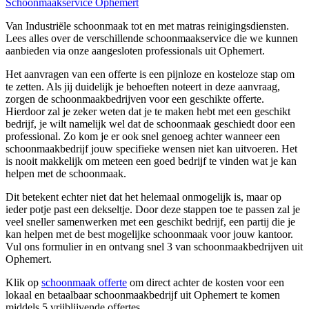
Schoonmaakservice Ophemert
Van Industriële schoonmaak tot en met matras reinigingsdiensten.
Lees alles over de verschillende schoonmaakservice die we kunnen
aanbieden via onze aangesloten professionals uit Ophemert.
Het aanvragen van een offerte is een pijnloze en kosteloze stap om
te zetten. Als jij duidelijk je behoeften noteert in deze aanvraag,
zorgen de schoonmaakbedrijven voor een geschikte offerte.
Hierdoor zal je zeker weten dat je te maken hebt met een geschikt
bedrijf, je wilt namelijk wel dat de schoonmaak geschiedt door een
professional. Zo kom je er ook snel genoeg achter wanneer een
schoonmaakbedrijf jouw specifieke wensen niet kan uitvoeren. Het
is nooit makkelijk om meteen een goed bedrijf te vinden wat je kan
helpen met de schoonmaak.
Dit betekent echter niet dat het helemaal onmogelijk is, maar op
ieder potje past een dekseltje. Door deze stappen toe te passen zal je
veel sneller samenwerken met een geschikt bedrijf, een partij die je
kan helpen met de best mogelijke schoonmaak voor jouw kantoor.
Vul ons formulier in en ontvang snel 3 van schoonmaakbedrijven uit
Ophemert.
Klik op
schoonmaak offerte
om direct achter de kosten voor een
lokaal en betaalbaar schoonmaakbedrijf uit Ophemert te komen
middels 5 vrijblijvende offertes.