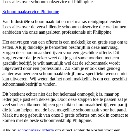
Lees alles over schoonmaakservice uit Philippine.
Schoonmaakservice Philippine
Van Industriële schoonmaak tot en met matras reinigingsdiensten.
Lees alles over de verschillende schoonmaakservice die we kunnen
aanbieden via onze aangesloten professionals uit Philippine.
Het aanvragen van een offerte is een makkelijke en gratis stap om te
zetten. Als jij duidelijk je behoeften beschrijft in deze aanvraag,
zorgen de schoonmaakbedrijven voor een geschikte offerte. Dit
zorgt ervoor dat je zeker weet dat je gaat samenwerken met een
geschikt bedrijf, je wilt natuurlijk wel dat de schoonmaak wordt
uitgevoerd door een professional. Zo kom je er ook snel genoeg
achter wanneer een schoonmaakbedrijf jouw specifieke wensen niet
kan uitvoeren. Wij weten dat het nooit makkelijk is om een geschikt
schoonmaakbedrijf te vinden.
Dit betekent echter niet dat het helemaal onmogelijk is, maar op
ieder potje past een dekseltje. Door deze stappen toe te passen zal je
veel sneller uitkomen bij een geschikt schoonmaakbedrijf, een partij
die je kan helpen met de best mogelijke schoonmaak voor het pand.
Maak nu nog gebruik van onze 3 gratis offertes om ook in contact te
komen met de beste schoonmaakhulp Philippine.
Klik op
schoonmaak offerte
om direct achter de kosten voor een