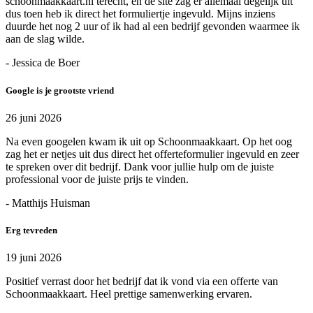
schoonmaakkaart.nl terecht, en de site zag er allemaal degelijk uit
dus toen heb ik direct het formuliertje ingevuld. Mijns inziens
duurde het nog 2 uur of ik had al een bedrijf gevonden waarmee ik
aan de slag wilde.
- Jessica de Boer
Google is je grootste vriend
26 juni 2026
Na even googelen kwam ik uit op Schoonmaakkaart. Op het oog
zag het er netjes uit dus direct het offerteformulier ingevuld en zeer
te spreken over dit bedrijf. Dank voor jullie hulp om de juiste
professional voor de juiste prijs te vinden.
- Matthijs Huisman
Erg tevreden
19 juni 2026
Positief verrast door het bedrijf dat ik vond via een offerte van
Schoonmaakkaart. Heel prettige samenwerking ervaren.