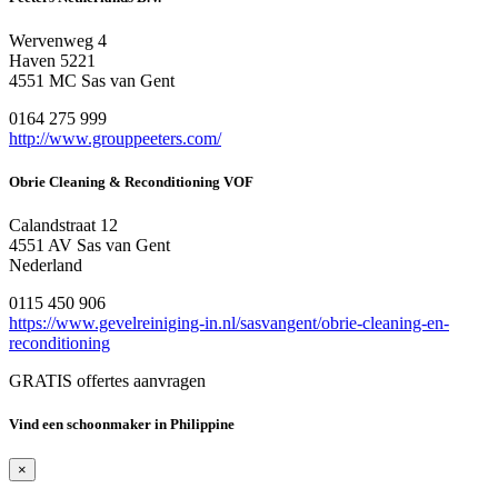
Wervenweg 4
Haven 5221
4551 MC Sas van Gent
0164 275 999
http://www.grouppeeters.com/
Obrie Cleaning & Reconditioning VOF
Calandstraat 12
4551 AV Sas van Gent
Nederland
0115 450 906
https://www.gevelreiniging-in.nl/sasvangent/obrie-cleaning-en-
reconditioning
GRATIS offertes aanvragen
Vind een schoonmaker in Philippine
×