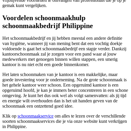
vrijblijvende voorstellen te ontvangen van professionals die je op je
gemak kunt vergelijken.
Voordelen schoonmaakhulp
schoonmaakbedrijf Philippine
Het schoonmaakbedrijf en jij hebben meestal een andere definitie
van hygiëne, wanneer jij van mening bent dat een vochtig doekje
voldoende is gaat het schoonmaakbedrijf een stapje verder. Dankzij
kantoorschoonmaak zal je zorgen voor een pand waar al jouw
medewerkers met genoegen binnen willen stappen, een smerig
kantoor is nu niet echt een goede binnenkomer.
Het laten schoonmaken van je kantoor is een makkelijke, maar
goede investering voor je onderneming. Na de grote schoonmaak is
het gehele kantoor weer schoon. Een opgeruimd kantoor is een
opgeruimd hoofd, je kan je immers beter concentreren in een schone
omgeving. Je kunt het dus ook wel als volgt samenvatten: als jij tijd
en energie wilt overhouden dan is het uit handen geven van de
schoonmaak een ontzettend goed idee.
Klik op
schoonmaakservice
om alles te lezen over de verschillende
soorten schoonmaakservices die je via onze website kunt verkrijgen
in Philippine.