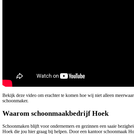
Bekijk deze video om erachter te komen hoe wij niet alleen meerwaar
schoonmaker.
Waarom schoonmaakbedrijf Hoek
Schoonmaken blijft voor ondernemers en gezinnen een saaie bezigheid.
Hoek die jou hier graag bij helpen. Door een kantoor schoonmaak Hoek b