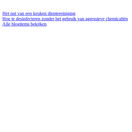
Het nut van een keuken dieptereiniging
Hoe te desinfecteren zonder het gebruik van agressieve chemicaliën
Alle blogitems bekijken