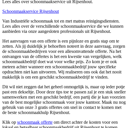
Lees alles over schoonmaakservice uit Rijsenhout.
Schoonmaakservice Rijsenhout
Van Industriële schoonmaak tot en met matras reinigingsdiensten.
Lees alles over de verschillende schoonmaakservice die we kunnen
aanbieden via onze aangesloten professionals uit Rijsenhout.
Het aanvragen van een offerte is een pijnloze en gratis stap om te
zetten. Als jij duidelijk je behoeften noteert in deze aanvraag, zorgen
de schoonmaakbedrijven voor een allesomvattende offerte. Na het
ontvangen van de offertes is het een kwestie van vergelijken, welk
schoonmaakbedrijf doet wat voor welke prijs. Zo kom je er ook
meteen achter wanneer een schoonmaakbedrijf jouw specifieke
opdrachten niet kan uitvoeren. Wij realiseren ons ook dat het nooit
makkelijk is om een geschikt schoonmaakbedrijf te vinden.
Dit wil niet zeggen dat het geheel onmogelijk is, maar op ieder potje
past een dekseltje. Door deze tips toe te passen zal je een stuk sneller
samenwerken met een geschikt bedrijf, een partij die je kan voorzien
van de best mogelijke schoonmaak voor jouw kantoor. Maak nu nog
gebruik van onze 3 gratis offertes om snel in contact te komen met
de beste schoonmaakhulp Rijsenhout.
Klik op
schoonmaak offerte
om direct achter de kosten voor een
lokaal en betaalbaar schoonmaakbedrijf uit Rijsenhout te komen