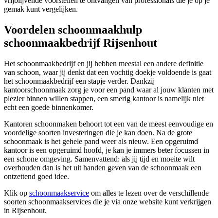
vrijblijvende voorstellen te ontvangen van professionals die je op je
gemak kunt vergelijken.
Voordelen schoonmaakhulp
schoonmaakbedrijf Rijsenhout
Het schoonmaakbedrijf en jij hebben meestal een andere definitie
van schoon, waar jij denkt dat een vochtig doekje voldoende is gaat
het schoonmaakbedrijf een stapje verder. Dankzij
kantoorschoonmaak zorg je voor een pand waar al jouw klanten met
plezier binnen willen stappen, een smerig kantoor is namelijk niet
echt een goede binnenkomer.
Kantoren schoonmaken behoort tot een van de meest eenvoudige en
voordelige soorten investeringen die je kan doen. Na de grote
schoonmaak is het gehele pand weer als nieuw. Een opgeruimd
kantoor is een opgeruimd hoofd, je kan je immers beter focussen in
een schone omgeving. Samenvattend: als jij tijd en moeite wilt
overhouden dan is het uit handen geven van de schoonmaak een
ontzettend goed idee.
Klik op
schoonmaakservice
om alles te lezen over de verschillende
soorten schoonmaakservices die je via onze website kunt verkrijgen
in Rijsenhout.