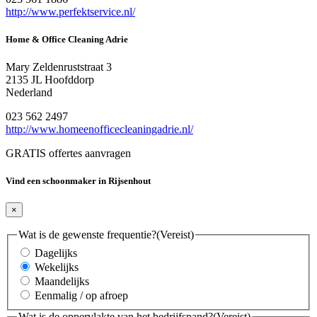
http://www.perfektservice.nl/
Home & Office Cleaning Adrie
Mary Zeldenruststraat 3
2135 JL Hoofddorp
Nederland
023 562 2497
http://www.homeenofficecleaningadrie.nl/
GRATIS offertes aanvragen
Vind een schoonmaker in Rijsenhout
×
Wat is de gewenste frequentie?
(Vereist)
Dagelijks
Wekelijks
Maandelijks
Eenmalig / op afroep
Wat is de oppervlakte van het bedrijfspand?
(Vereist)