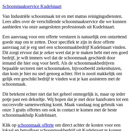
Schoonmaakservice Kudelstaart
Van Industriële schoonmaak tot en met matras reinigingsdiensten.
Lees alles over de verschillende schoonmaakservice die we kunnen
aanbieden via onze aangesloten professionals uit Kudelstaart.
Een aanvraag voor een offerte versturen is natuurlijk een ontzettend
goede stap om te zetten. Door specifiek te zijn in deze offerte
aanvraag zal je erg snel een schoonmaakbedrijf Kudelstaart vinden.
Dit zorgt ervoor dat je zeker weet dat je te maken hebt met een goed
bedrijf, je wilt immers wel dat de schoonmaak geschiedt door
iemand die hier oog voor heeft. Als de schoonmaakbedrijven
bepaalde sectoren niet schoonmaken, bijvoorbeeld ziekenhuizen,
dan kom je hier nu snel genoeg achter. Het is nooit makkelijk om
gelijk een geschikt bedrijf te vinden wat je kan assisteren met de
schoonmaak.
Dit betekent echter niet dat het geheel onmogelijk is, maar op ieder
potje past een dekseltje. Wij hopen dat je met deze handvaten tot een
succesvolle samenwerking komt. Maak vandaag nog gebruik van
onze 3 gratis offertes om ook in contact te komen met de beste
schoonmaakhulp Kudelstaart.
Klik op
schoonmaak offerte
om direct achter de kosten voor een
lokaal en betaalbaar schoonmaakbedrijf uit Kudelstaart te komen