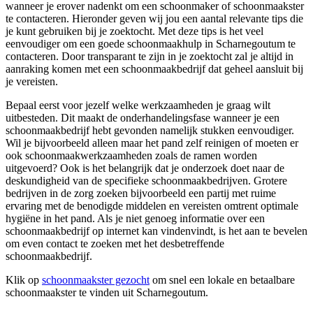
wanneer je erover nadenkt om een schoonmaker of schoonmaakster
te contacteren. Hieronder geven wij jou een aantal relevante tips die
je kunt gebruiken bij je zoektocht. Met deze tips is het veel
eenvoudiger om een goede schoonmaakhulp in Scharnegoutum te
contacteren. Door transparant te zijn in je zoektocht zal je altijd in
aanraking komen met een schoonmaakbedrijf dat geheel aansluit bij
je vereisten.
Bepaal eerst voor jezelf welke werkzaamheden je graag wilt
uitbesteden. Dit maakt de onderhandelingsfase wanneer je een
schoonmaakbedrijf hebt gevonden namelijk stukken eenvoudiger.
Wil je bijvoorbeeld alleen maar het pand zelf reinigen of moeten er
ook schoonmaakwerkzaamheden zoals de ramen worden
uitgevoerd? Ook is het belangrijk dat je onderzoek doet naar de
deskundigheid van de specifieke schoonmaakbedrijven. Grotere
bedrijven in de zorg zoeken bijvoorbeeld een partij met ruime
ervaring met de benodigde middelen en vereisten omtrent optimale
hygiëne in het pand. Als je niet genoeg informatie over een
schoonmaakbedrijf op internet kan vindenvindt, is het aan te bevelen
om even contact te zoeken met het desbetreffende
schoonmaakbedrijf.
Klik op
schoonmaakster gezocht
om snel een lokale en betaalbare
schoonmaakster te vinden uit Scharnegoutum.