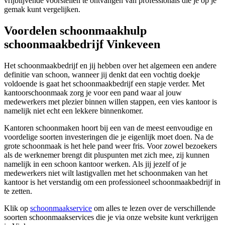
vrijblijvende voorstellen te ontvangen van professionals die je op je
gemak kunt vergelijken.
Voordelen schoonmaakhulp
schoonmaakbedrijf Vinkeveen
Het schoonmaakbedrijf en jij hebben over het algemeen een andere
definitie van schoon, wanneer jij denkt dat een vochtig doekje
voldoende is gaat het schoonmaakbedrijf een stapje verder. Met
kantoorschoonmaak zorg je voor een pand waar al jouw
medewerkers met plezier binnen willen stappen, een vies kantoor is
namelijk niet echt een lekkere binnenkomer.
Kantoren schoonmaken hoort bij een van de meest eenvoudige en
voordelige soorten investeringen die je eigenlijk moet doen. Na de
grote schoonmaak is het hele pand weer fris. Voor zowel bezoekers
als de werknemer brengt dit pluspunten met zich mee, zij kunnen
namelijk in een schoon kantoor werken. Als jij jezelf of je
medewerkers niet wilt lastigvallen met het schoonmaken van het
kantoor is het verstandig om een professioneel schoonmaakbedrijf in
te zetten.
Klik op
schoonmaakservice
om alles te lezen over de verschillende
soorten schoonmaakservices die je via onze website kunt verkrijgen