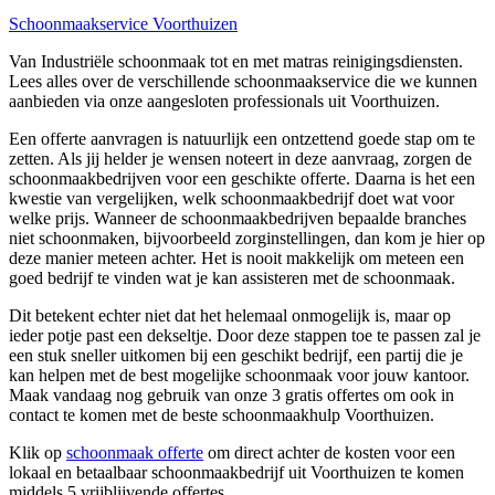
Schoonmaakservice Voorthuizen
Van Industriële schoonmaak tot en met matras reinigingsdiensten.
Lees alles over de verschillende schoonmaakservice die we kunnen
aanbieden via onze aangesloten professionals uit Voorthuizen.
Een offerte aanvragen is natuurlijk een ontzettend goede stap om te
zetten. Als jij helder je wensen noteert in deze aanvraag, zorgen de
schoonmaakbedrijven voor een geschikte offerte. Daarna is het een
kwestie van vergelijken, welk schoonmaakbedrijf doet wat voor
welke prijs. Wanneer de schoonmaakbedrijven bepaalde branches
niet schoonmaken, bijvoorbeeld zorginstellingen, dan kom je hier op
deze manier meteen achter. Het is nooit makkelijk om meteen een
goed bedrijf te vinden wat je kan assisteren met de schoonmaak.
Dit betekent echter niet dat het helemaal onmogelijk is, maar op
ieder potje past een dekseltje. Door deze stappen toe te passen zal je
een stuk sneller uitkomen bij een geschikt bedrijf, een partij die je
kan helpen met de best mogelijke schoonmaak voor jouw kantoor.
Maak vandaag nog gebruik van onze 3 gratis offertes om ook in
contact te komen met de beste schoonmaakhulp Voorthuizen.
Klik op
schoonmaak offerte
om direct achter de kosten voor een
lokaal en betaalbaar schoonmaakbedrijf uit Voorthuizen te komen
middels 5 vrijblijvende offertes.