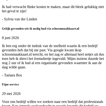
Ik had verwacht flinke kosten te maken, maar dit bleek gelukkig niet
het geval te zijn!
- Sylvia van der Linden
Gelijk gevonden wie ik nodig had via schoonmaakkaart.nl
8 juni 2026
Ik ben erg onder de indruk van de snelheid waarin ik een bedrijf
gevonden heb dat bij me past. Via google kwam ikop
schoonmaakkaart.nl terecht, en het zag er allemaal heel netjes uit dus
toen heb ik direct het formuliertje ingevuld. Mijns inziens duurde het
nog 2 uur of ik had al een organisatie gevonden waarmee ik aan de
slag wilde gaan.
- Tamara Bos
Fijne service
29 mei 2026
Voor ons bedrijf willen we zoeken naar een bedrijf dat professionals
levert. Een simpele zoekopdracht in google leverde dit bedrijf op.