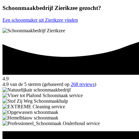
Schoonmaakbedrijf Zierikzee gezocht?
Een schoonmaker uit Zierikzee vinden
4.9
4.9 van de 5 sterren (gebaseerd op
268 reviews
)