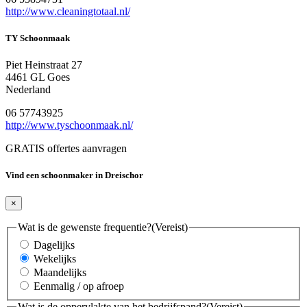
http://www.cleaningtotaal.nl/
TY Schoonmaak
Piet Heinstraat 27
4461 GL Goes
Nederland
06 57743925
http://www.tyschoonmaak.nl/
GRATIS offertes aanvragen
Vind een schoonmaker in Dreischor
×
Wat is de gewenste frequentie?
(Vereist)
Dagelijks
Wekelijks
Maandelijks
Eenmalig / op afroep
Wat is de oppervlakte van het bedrijfspand?
(Vereist)