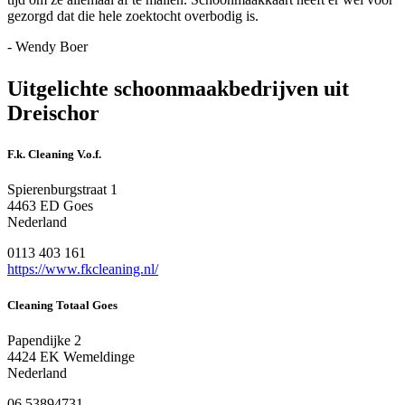
gezorgd dat die hele zoektocht overbodig is.
- Wendy Boer
Uitgelichte schoonmaakbedrijven uit
Dreischor
F.k. Cleaning V.o.f.
Spierenburgstraat 1
4463 ED Goes
Nederland
0113 403 161
https://www.fkcleaning.nl/
Cleaning Totaal Goes
Papendijke 2
4424 EK Wemeldinge
Nederland
06 53894731