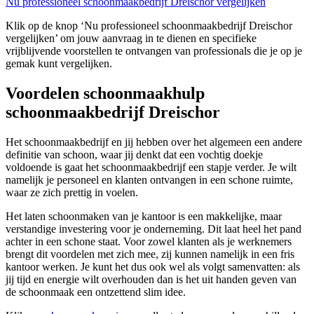
Nu professioneel schoonmaakbedrijf Dreischor vergelijken
Klik op de knop ‘Nu professioneel schoonmaakbedrijf Dreischor
vergelijken’ om jouw aanvraag in te dienen en specifieke
vrijblijvende voorstellen te ontvangen van professionals die je op je
gemak kunt vergelijken.
Voordelen schoonmaakhulp
schoonmaakbedrijf Dreischor
Het schoonmaakbedrijf en jij hebben over het algemeen een andere
definitie van schoon, waar jij denkt dat een vochtig doekje
voldoende is gaat het schoonmaakbedrijf een stapje verder. Je wilt
namelijk je personeel en klanten ontvangen in een schone ruimte,
waar ze zich prettig in voelen.
Het laten schoonmaken van je kantoor is een makkelijke, maar
verstandige investering voor je onderneming. Dit laat heel het pand
achter in een schone staat. Voor zowel klanten als je werknemers
brengt dit voordelen met zich mee, zij kunnen namelijk in een fris
kantoor werken. Je kunt het dus ook wel als volgt samenvatten: als
jij tijd en energie wilt overhouden dan is het uit handen geven van
de schoonmaak een ontzettend slim idee.