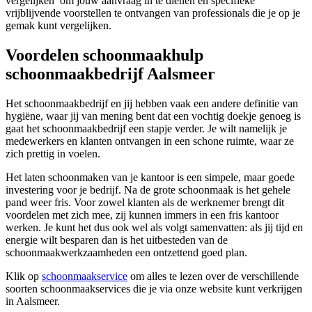
vergelijken’ om jouw aanvraag in te dienen en specifieke
vrijblijvende voorstellen te ontvangen van professionals die je op je
gemak kunt vergelijken.
Voordelen schoonmaakhulp
schoonmaakbedrijf Aalsmeer
Het schoonmaakbedrijf en jij hebben vaak een andere definitie van
hygiëne, waar jij van mening bent dat een vochtig doekje genoeg is
gaat het schoonmaakbedrijf een stapje verder. Je wilt namelijk je
medewerkers en klanten ontvangen in een schone ruimte, waar ze
zich prettig in voelen.
Het laten schoonmaken van je kantoor is een simpele, maar goede
investering voor je bedrijf. Na de grote schoonmaak is het gehele
pand weer fris. Voor zowel klanten als de werknemer brengt dit
voordelen met zich mee, zij kunnen immers in een fris kantoor
werken. Je kunt het dus ook wel als volgt samenvatten: als jij tijd en
energie wilt besparen dan is het uitbesteden van de
schoonmaakwerkzaamheden een ontzettend goed plan.
Klik op
schoonmaakservice
om alles te lezen over de verschillende
soorten schoonmaakservices die je via onze website kunt verkrijgen
in Aalsmeer.