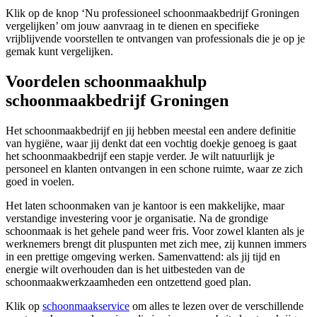
Klik op de knop ‘Nu professioneel schoonmaakbedrijf Groningen
vergelijken’ om jouw aanvraag in te dienen en specifieke
vrijblijvende voorstellen te ontvangen van professionals die je op je
gemak kunt vergelijken.
Voordelen schoonmaakhulp
schoonmaakbedrijf Groningen
Het schoonmaakbedrijf en jij hebben meestal een andere definitie
van hygiëne, waar jij denkt dat een vochtig doekje genoeg is gaat
het schoonmaakbedrijf een stapje verder. Je wilt natuurlijk je
personeel en klanten ontvangen in een schone ruimte, waar ze zich
goed in voelen.
Het laten schoonmaken van je kantoor is een makkelijke, maar
verstandige investering voor je organisatie. Na de grondige
schoonmaak is het gehele pand weer fris. Voor zowel klanten als je
werknemers brengt dit pluspunten met zich mee, zij kunnen immers
in een prettige omgeving werken. Samenvattend: als jij tijd en
energie wilt overhouden dan is het uitbesteden van de
schoonmaakwerkzaamheden een ontzettend goed plan.
Klik op
schoonmaakservice
om alles te lezen over de verschillende