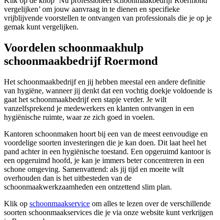
Klik op de knop ‘Nu professioneel schoonmaakbedrijf Roermond
vergelijken’ om jouw aanvraag in te dienen en specifieke
vrijblijvende voorstellen te ontvangen van professionals die je op je
gemak kunt vergelijken.
Voordelen schoonmaakhulp
schoonmaakbedrijf Roermond
Het schoonmaakbedrijf en jij hebben meestal een andere definitie
van hygiëne, wanneer jij denkt dat een vochtig doekje voldoende is
gaat het schoonmaakbedrijf een stapje verder. Je wilt
vanzelfsprekend je medewerkers en klanten ontvangen in een
hygiënische ruimte, waar ze zich goed in voelen.
Kantoren schoonmaken hoort bij een van de meest eenvoudige en
voordelige soorten investeringen die je kan doen. Dit laat heel het
pand achter in een hygiënische toestand. Een opgeruimd kantoor is
een opgeruimd hoofd, je kan je immers beter concentreren in een
schone omgeving. Samenvattend: als jij tijd en moeite wilt
overhouden dan is het uitbesteden van de
schoonmaakwerkzaamheden een ontzettend slim plan.
Klik op
schoonmaakservice
om alles te lezen over de verschillende
soorten schoonmaakservices die je via onze website kunt verkrijgen