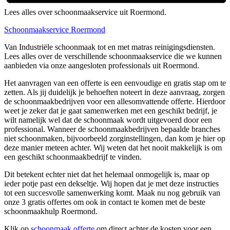
Lees alles over schoonmaakservice uit Roermond.
Schoonmaakservice Roermond
Van Industriële schoonmaak tot en met matras reinigingsdiensten.
Lees alles over de verschillende schoonmaakservice die we kunnen
aanbieden via onze aangesloten professionals uit Roermond.
Het aanvragen van een offerte is een eenvoudige en gratis stap om te
zetten. Als jij duidelijk je behoeften noteert in deze aanvraag, zorgen
de schoonmaakbedrijven voor een allesomvattende offerte. Hierdoor
weet je zeker dat je gaat samenwerken met een geschikt bedrijf, je
wilt namelijk wel dat de schoonmaak wordt uitgevoerd door een
professional. Wanneer de schoonmaakbedrijven bepaalde branches
niet schoonmaken, bijvoorbeeld zorginstellingen, dan kom je hier op
deze manier meteen achter. Wij weten dat het nooit makkelijk is om
een geschikt schoonmaakbedrijf te vinden.
Dit betekent echter niet dat het helemaal onmogelijk is, maar op
ieder potje past een dekseltje. Wij hopen dat je met deze instructies
tot een succesvolle samenwerking komt. Maak nu nog gebruik van
onze 3 gratis offertes om ook in contact te komen met de beste
schoonmaakhulp Roermond.
Klik op
schoonmaak offerte
om direct achter de kosten voor een