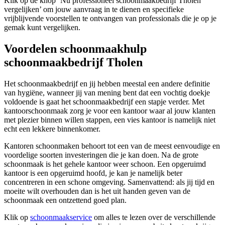
Klik op de knop ‘Nu professioneel schoonmaakbedrijf Tholen
vergelijken’ om jouw aanvraag in te dienen en specifieke
vrijblijvende voorstellen te ontvangen van professionals die je op je
gemak kunt vergelijken.
Voordelen schoonmaakhulp
schoonmaakbedrijf Tholen
Het schoonmaakbedrijf en jij hebben meestal een andere definitie
van hygiëne, wanneer jij van mening bent dat een vochtig doekje
voldoende is gaat het schoonmaakbedrijf een stapje verder. Met
kantoorschoonmaak zorg je voor een kantoor waar al jouw klanten
met plezier binnen willen stappen, een vies kantoor is namelijk niet
echt een lekkere binnenkomer.
Kantoren schoonmaken behoort tot een van de meest eenvoudige en
voordelige soorten investeringen die je kan doen. Na de grote
schoonmaak is het gehele kantoor weer schoon. Een opgeruimd
kantoor is een opgeruimd hoofd, je kan je namelijk beter
concentreren in een schone omgeving. Samenvattend: als jij tijd en
moeite wilt overhouden dan is het uit handen geven van de
schoonmaak een ontzettend goed plan.
Klik op
schoonmaakservice
om alles te lezen over de verschillende