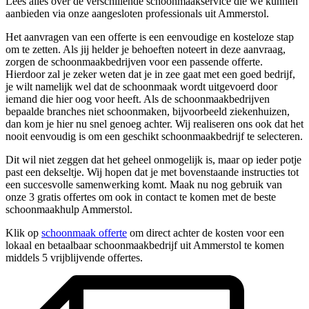
Lees alles over de verschillende schoonmaakservice die we kunnen
aanbieden via onze aangesloten professionals uit Ammerstol.
Het aanvragen van een offerte is een eenvoudige en kosteloze stap
om te zetten. Als jij helder je behoeften noteert in deze aanvraag,
zorgen de schoonmaakbedrijven voor een passende offerte.
Hierdoor zal je zeker weten dat je in zee gaat met een goed bedrijf,
je wilt namelijk wel dat de schoonmaak wordt uitgevoerd door
iemand die hier oog voor heeft. Als de schoonmaakbedrijven
bepaalde branches niet schoonmaken, bijvoorbeeld ziekenhuizen,
dan kom je hier nu snel genoeg achter. Wij realiseren ons ook dat het
nooit eenvoudig is om een geschikt schoonmaakbedrijf te selecteren.
Dit wil niet zeggen dat het geheel onmogelijk is, maar op ieder potje
past een dekseltje. Wij hopen dat je met bovenstaande instructies tot
een succesvolle samenwerking komt. Maak nu nog gebruik van
onze 3 gratis offertes om ook in contact te komen met de beste
schoonmaakhulp Ammerstol.
Klik op
schoonmaak offerte
om direct achter de kosten voor een
lokaal en betaalbaar schoonmaakbedrijf uit Ammerstol te komen
middels 5 vrijblijvende offertes.