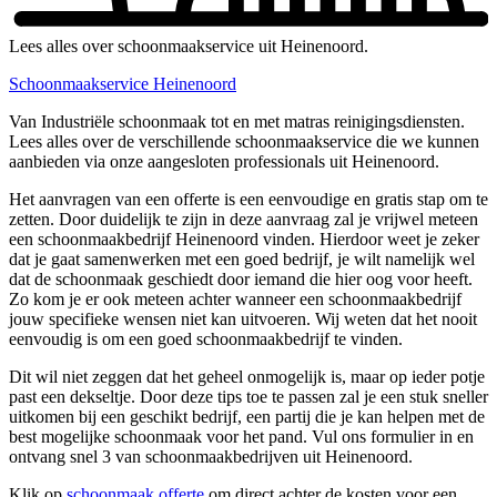
Lees alles over schoonmaakservice uit Heinenoord.
Schoonmaakservice Heinenoord
Van Industriële schoonmaak tot en met matras reinigingsdiensten.
Lees alles over de verschillende schoonmaakservice die we kunnen
aanbieden via onze aangesloten professionals uit Heinenoord.
Het aanvragen van een offerte is een eenvoudige en gratis stap om te
zetten. Door duidelijk te zijn in deze aanvraag zal je vrijwel meteen
een schoonmaakbedrijf Heinenoord vinden. Hierdoor weet je zeker
dat je gaat samenwerken met een goed bedrijf, je wilt namelijk wel
dat de schoonmaak geschiedt door iemand die hier oog voor heeft.
Zo kom je er ook meteen achter wanneer een schoonmaakbedrijf
jouw specifieke wensen niet kan uitvoeren. Wij weten dat het nooit
eenvoudig is om een goed schoonmaakbedrijf te vinden.
Dit wil niet zeggen dat het geheel onmogelijk is, maar op ieder potje
past een dekseltje. Door deze tips toe te passen zal je een stuk sneller
uitkomen bij een geschikt bedrijf, een partij die je kan helpen met de
best mogelijke schoonmaak voor het pand. Vul ons formulier in en
ontvang snel 3 van schoonmaakbedrijven uit Heinenoord.
Klik op
schoonmaak offerte
om direct achter de kosten voor een