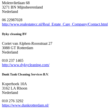
Molenvlietlaan 68
3271 BN Mijnsheerenland
Nederland
06 22987028
http://www.realestatecc.nl/Real_Estate_Care_Company/Contact.html
Dyky cleaning BV
Coriet van Alphen-Roosstraat 27
3088 GT Rotterdam
Nederland
010 237 1465
http://www.dykycleaning.com/
Dunk Tank Cleaning Services B.V.
Koperhoek 10A
3162 LA Rhoon
Nederland
010 276 3292
https://www.dunkrotterdam.nl/