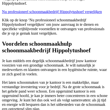
Hippolytushoef.
Nu professioneel schoonmaakbedrijf Hippolytushoef vergelijken
Klik op de knop ‘Nu professioneel schoonmaakbedrijf
Hippolytushoef vergelijken’ om jouw aanvraag in te dienen en
specifieke vrijblijvende voorstellen te ontvangen van professionals
die je op je gemak kunt vergelijken.
Voordelen schoonmaakhulp
schoonmaakbedrijf Hippolytushoef
Je kan middels een degelijk schoonmaakbedrijf jouw kantoor
voorzien van een grondige schoonmaak. Je wilt natuurlijk je
medewerkers en klanten ontvangen in een hygiënische ruimte, waar
ze zich goed in voelen.
Het laten schoonmaken van je kantoor is een makkelijke, maar
verstandige investering voor je bedrijf. Na de grote schoonmaak is
het gehele pand weer schoon. Een opgeruimd kantoor is een
opgeruimd hoofd, je kan je immers beter concentreren in een schone
omgeving. Je kunt het dus ook wel als volgt samenvatten: als jij tijd
en energie wilt besparen dan is het uitbesteden van de schoonmaak
een ontzettend slim plan.