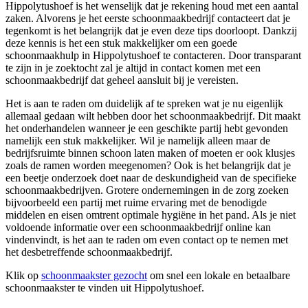
Hippolytushoef is het wenselijk dat je rekening houd met een aantal
zaken. Alvorens je het eerste schoonmaakbedrijf contacteert dat je
tegenkomt is het belangrijk dat je even deze tips doorloopt. Dankzij
deze kennis is het een stuk makkelijker om een goede
schoonmaakhulp in Hippolytushoef te contacteren. Door transparant
te zijn in je zoektocht zal je altijd in contact komen met een
schoonmaakbedrijf dat geheel aansluit bij je vereisten.
Het is aan te raden om duidelijk af te spreken wat je nu eigenlijk
allemaal gedaan wilt hebben door het schoonmaakbedrijf. Dit maakt
het onderhandelen wanneer je een geschikte partij hebt gevonden
namelijk een stuk makkelijker. Wil je namelijk alleen maar de
bedrijfsruimte binnen schoon laten maken of moeten er ook klusjes
zoals de ramen worden meegenomen? Ook is het belangrijk dat je
een beetje onderzoek doet naar de deskundigheid van de specifieke
schoonmaakbedrijven. Grotere ondernemingen in de zorg zoeken
bijvoorbeeld een partij met ruime ervaring met de benodigde
middelen en eisen omtrent optimale hygiëne in het pand. Als je niet
voldoende informatie over een schoonmaakbedrijf online kan
vindenvindt, is het aan te raden om even contact op te nemen met
het desbetreffende schoonmaakbedrijf.
Klik op
schoonmaakster gezocht
om snel een lokale en betaalbare
schoonmaakster te vinden uit Hippolytushoef.