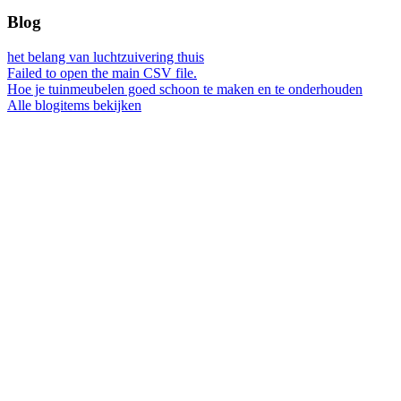
Blog
het belang van luchtzuivering thuis
Failed to open the main CSV file.
Hoe je tuinmeubelen goed schoon te maken en te onderhouden
Alle blogitems bekijken