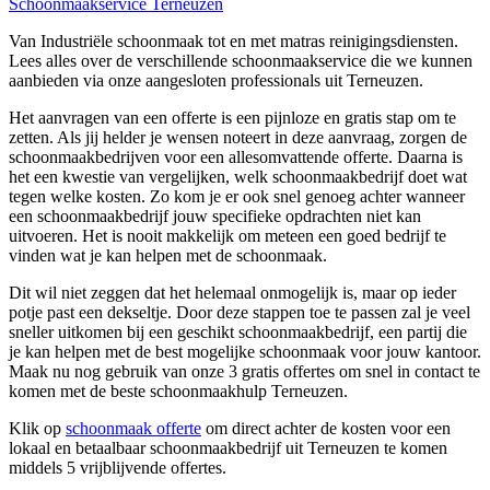
Schoonmaakservice Terneuzen
Van Industriële schoonmaak tot en met matras reinigingsdiensten.
Lees alles over de verschillende schoonmaakservice die we kunnen
aanbieden via onze aangesloten professionals uit Terneuzen.
Het aanvragen van een offerte is een pijnloze en gratis stap om te
zetten. Als jij helder je wensen noteert in deze aanvraag, zorgen de
schoonmaakbedrijven voor een allesomvattende offerte. Daarna is
het een kwestie van vergelijken, welk schoonmaakbedrijf doet wat
tegen welke kosten. Zo kom je er ook snel genoeg achter wanneer
een schoonmaakbedrijf jouw specifieke opdrachten niet kan
uitvoeren. Het is nooit makkelijk om meteen een goed bedrijf te
vinden wat je kan helpen met de schoonmaak.
Dit wil niet zeggen dat het helemaal onmogelijk is, maar op ieder
potje past een dekseltje. Door deze stappen toe te passen zal je veel
sneller uitkomen bij een geschikt schoonmaakbedrijf, een partij die
je kan helpen met de best mogelijke schoonmaak voor jouw kantoor.
Maak nu nog gebruik van onze 3 gratis offertes om snel in contact te
komen met de beste schoonmaakhulp Terneuzen.
Klik op
schoonmaak offerte
om direct achter de kosten voor een
lokaal en betaalbaar schoonmaakbedrijf uit Terneuzen te komen
middels 5 vrijblijvende offertes.