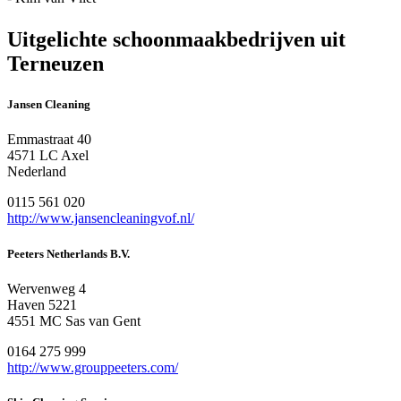
Uitgelichte schoonmaakbedrijven uit
Terneuzen
Jansen Cleaning
Emmastraat 40
4571 LC Axel
Nederland
0115 561 020
http://www.jansencleaningvof.nl/
Peeters Netherlands B.V.
Wervenweg 4
Haven 5221
4551 MC Sas van Gent
0164 275 999
http://www.grouppeeters.com/